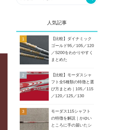
人気記事
【比較】ダイナミック
ゴールド95／105／120
／S200をわかりやすく
まとめた
【比較】モーダスシャ
フト全5種類の特徴と選
び方まとめ｜105／115
／120／125／130
モーダス115シャフト
の特徴を解説｜かゆい
ところに手の届いたシ