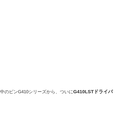
G
4
10LSTドライバ
続中のピンG410シリーズから、ついに