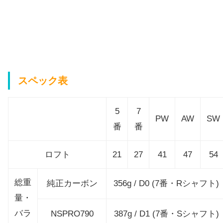
スペック表
5
7
PW
AW
SW
番
番
ロフト
21
27
41
47
54
総重
純正カーボン
356g / D0 (7番・Rシャフト)
量・
バラ
NSPRO790
387g / D1 (7番・Sシャフト)