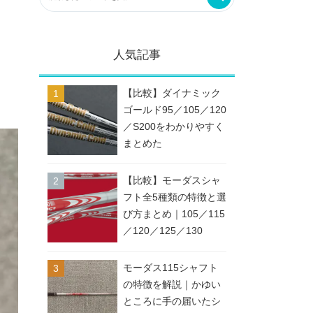
人気記事
【比較】ダイナミック
ゴールド95／105／120
／S200をわかりやすく
まとめた
【比較】モーダスシャ
フト全5種類の特徴と選
び方まとめ｜105／115
／120／125／130
モーダス115シャフト
の特徴を解説｜かゆい
ところに手の届いたシ