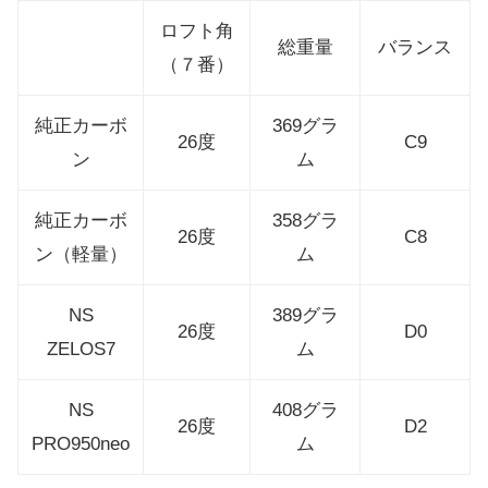
ロフト角
総重量
バランス
（７番）
純正カーボ
369グラ
26度
C9
ン
ム
純正カーボ
358グラ
26度
C8
ン（軽量）
ム
NS
389グラ
26度
D0
ZELOS7
ム
NS
408グラ
26度
D2
PRO950neo
ム