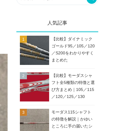
人気記事
【比較】ダイナミック
ゴールド95／105／120
／S200をわかりやすく
まとめた
【比較】モーダスシャ
フト全5種類の特徴と選
び方まとめ｜105／115
／120／125／130
モーダス115シャフト
の特徴を解説｜かゆい
ところに手の届いたシ