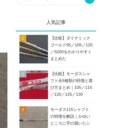
人気記事
【比較】ダイナミック
ゴールド95／105／120
／S200をわかりやすく
まとめた
【比較】モーダスシャ
フト全5種類の特徴と選
び方まとめ｜105／115
／120／125／130
モーダス115シャフト
の特徴を解説｜かゆい
ところに手の届いたシ