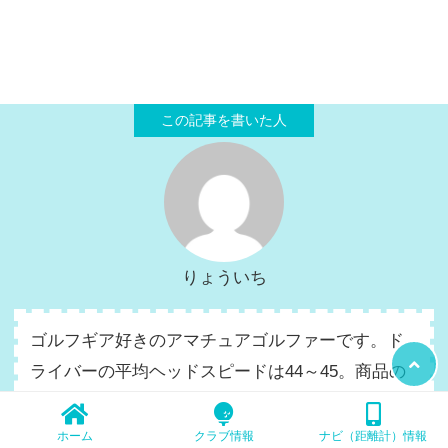
りょういち
ゴルフギア好きのアマチュアゴルファーです。ド
ライバーの平均ヘッドスピードは44～45。商品の
特徴紹介や、試打してその性能のレビューをして
います。
ホーム
クラブ情報
ナビ（距離計）情報