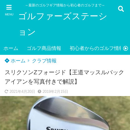
～最新のゴルフギア情報から初心者のゴルフまで～
ゴルファーズステーシ
MENU
ョン
ホーム
ゴルフ商品情報
初心者からのゴルフ情報
ホーム
クラブ情報
スリクソンZフォージド【王道マッスルバック
アイアンを写真付きで解説】
2021年4月20日
2019年2月15日